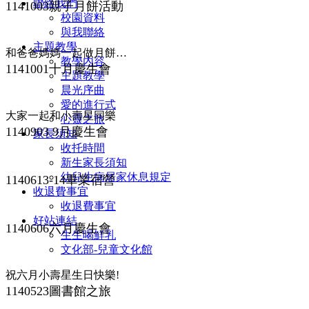
聯絡我們
1141003親子月餅活動
校園資料
與我聯絡
主題教學
和爸爸媽媽一起做月餅慶中秋。
教學內容
1141001十月慶生會
主題教學
晨光序曲
愛的進行式
大家一起和小壽星同樂
心靈之旅
1140903 9月慶生會
家長須知
收托時間
新生家長須知
幼兒生病居家休息規定
1140613-14畢業宿營
收退費事宜
收退費事宜
好站連結
1140606六月慶生會
生生喝鮮乳
文化部-兒童文化館
祝六月小壽星生日快樂!
1140523圖書館之旅