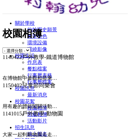
關於學校
約翰園史願景
校園相簿
教學特色
環境設備
環繞影像
校園生活
1140422戶外教學-鐵道博物館
作息表
餐點檔案
行事曆表格
在博物館中參觀和搭乘火車，加深對火車的認識。更精采的照片請看班級相簿。
行事曆檔案
1150402兒童節同樂會
校園訊息
最新消息
校園花絮
用有趣的體能闖關活動慶祝兒童節
校園相簿
1141015戶外教學-動物園
班級相簿
活動影片
招生訊息
線上報名
大家一起到動物園走走，認識不同的動物。