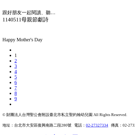
跟好朋友一起閱讀、聽故事，謝謝爸爸媽媽陪伴我們~
1140511母親節獻詩
Happy Mother's Day
1
2
3
4
5
6
7
8
9
© 財團法人台灣聖公會附設臺北市私立聖約翰幼兒園 All Rights Reserved.
地址：台北市大安區復興南路二段280號 電話：
02-27327334
傳真：02-273